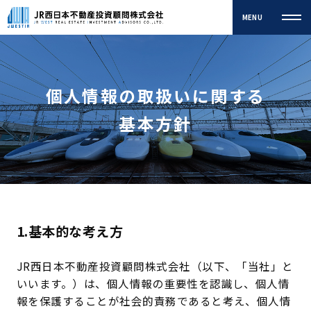
MENU
個人情報の取扱いに関する
ご挨拶
企業理念
基本方針
Message
Corporate Philosophy
行動指針
会社概要
Behavioral Guidelines
Company Profile
組織図
アクセス
1.基本的な考え方
Organization Chart
Access
JR西日本不動産投資顧問株式会社（以下、「当社」と
いいます。）は、個人情報の重要性を認識し、個人情
報を保護することが社会的責務であると考え、個人情